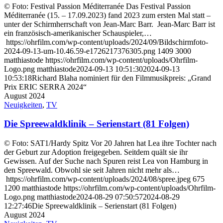
© Foto: Festival Passion Méditerranée Das Festival Passion
Méditerranée (15. – 17.09.2023) fand 2023 zum ersten Mal statt –
unter der Schirmherrschaft von Jean-Marc Barr. Jean-Marc Barr ist
ein französisch-amerikanischer Schauspieler,…
https://ohrfilm.com/wp-content/uploads/2024/09/Bildschirmfoto-
2024-09-13-um-10.46.59-e1726217376305.png
1409
3000
matthiastode
https://ohrfilm.com/wp-content/uploads/Ohrfilm-
Logo.png
matthiastode
2024-09-13 10:51:30
2024-09-13
10:53:18
Richard Blaha nominiert für den Filmmusikpreis: „Grand
Prix ERIC SERRA 2024“
August 2024
Neuigkeiten
,
TV
Die Spreewaldklinik – Serienstart (81 Folgen)
© Foto: SAT1/Hardy Spitz Vor 20 Jahren hat Lea ihre Tochter nach
der Geburt zur Adoption freigegeben. Seitdem quält sie ihr
Gewissen. Auf der Suche nach Spuren reist Lea von Hamburg in
den Spreewald. Obwohl sie seit Jahren nicht mehr als…
https://ohrfilm.com/wp-content/uploads/2024/08/spree.jpeg
675
1200
matthiastode
https://ohrfilm.com/wp-content/uploads/Ohrfilm-
Logo.png
matthiastode
2024-08-29 07:50:57
2024-08-29
12:27:46
Die Spreewaldklinik – Serienstart (81 Folgen)
August 2024