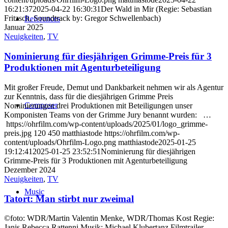
16:21:37
2025-04-22 16:30:31
Der Wald in Mir (Regie: Sebastian
Fritzsch, Soundtrack by: Gregor Schwellenbach)
References
Januar 2025
Neuigkeiten
,
TV
Nominierung für diesjährigen Grimme-Preis für 3
Produktionen mit Agenturbeteiligung
Mit großer Freude, Demut und Dankbarkeit nehmen wir als Agentur
zur Kenntnis, dass für die diesjährigen Grimme Preis
Composer
Nominierungen drei Produktionen mit Beteiligungen unser
Komponisten Teams von der Grimme Jury benannt wurden: …
https://ohrfilm.com/wp-content/uploads/2025/01/logo_grimme-
preis.jpg
120
450
matthiastode
https://ohrfilm.com/wp-
content/uploads/Ohrfilm-Logo.png
matthiastode
2025-01-25
19:12:41
2025-01-25 23:52:51
Nominierung für diesjährigen
Grimme-Preis für 3 Produktionen mit Agenturbeteiligung
Dezember 2024
Neuigkeiten
,
TV
Music
Tatort: Man stirbt nur zweimal
©foto: WDR/Martin Valentin Menke, WDR/Thomas Kost Regie:
Janis Rebecca Rattenni Musik: Michael Klubertanz Filmtrailer