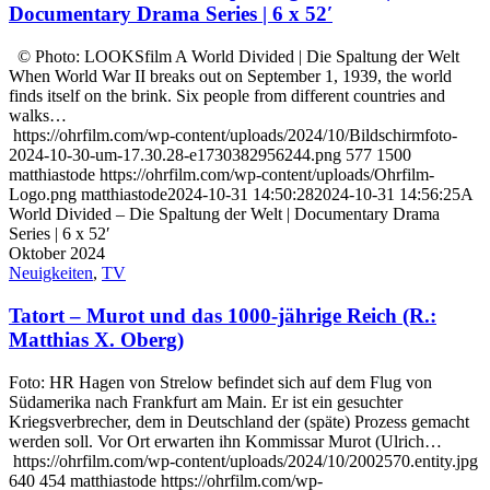
Documentary Drama Series | 6 x 52′
© Photo: LOOKSfilm A World Divided | Die Spaltung der Welt
When World War II breaks out on September 1, 1939, the world
finds itself on the brink. Six people from different countries and
walks…
https://ohrfilm.com/wp-content/uploads/2024/10/Bildschirmfoto-
2024-10-30-um-17.30.28-e1730382956244.png
577
1500
matthiastode
https://ohrfilm.com/wp-content/uploads/Ohrfilm-
Logo.png
matthiastode
2024-10-31 14:50:28
2024-10-31 14:56:25
A
World Divided – Die Spaltung der Welt | Documentary Drama
Series | 6 x 52′
Oktober 2024
Neuigkeiten
,
TV
Tatort – Murot und das 1000-jährige Reich (R.:
Matthias X. Oberg)
Foto: HR Hagen von Strelow befindet sich auf dem Flug von
Südamerika nach Frankfurt am Main. Er ist ein gesuchter
Kriegsverbrecher, dem in Deutschland der (späte) Prozess gemacht
werden soll. Vor Ort erwarten ihn Kommissar Murot (Ulrich…
https://ohrfilm.com/wp-content/uploads/2024/10/2002570.entity.jpg
640
454
matthiastode
https://ohrfilm.com/wp-