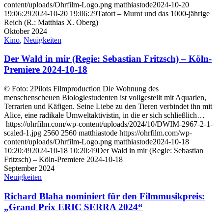
content/uploads/Ohrfilm-Logo.png
matthiastode
2024-10-20
19:06:29
2024-10-20 19:06:29
Tatort – Murot und das 1000-jährige
Reich (R.: Matthias X. Oberg)
Oktober 2024
Kino
,
Neuigkeiten
Der Wald in mir (Regie: Sebastian Fritzsch) – Köln-
Premiere 2024-10-18
© Foto: 2Pilots Filmproduction Die Wohnung des
menschenscheuen Biologiestudenten ist vollgestellt mit Aquarien,
Terrarien und Käfigen. Seine Liebe zu den Tieren verbindet ihn mit
Alice, eine radikale Umweltaktivistin, in die er sich schließlich…
https://ohrfilm.com/wp-content/uploads/2024/10/DWIM-2967-2-1-
scaled-1.jpg
2560
2560
matthiastode
https://ohrfilm.com/wp-
content/uploads/Ohrfilm-Logo.png
matthiastode
2024-10-18
10:20:49
2024-10-18 10:20:49
Der Wald in mir (Regie: Sebastian
Fritzsch) – Köln-Premiere 2024-10-18
September 2024
Neuigkeiten
Richard Blaha nominiert für den Filmmusikpreis:
„Grand Prix ERIC SERRA 2024“