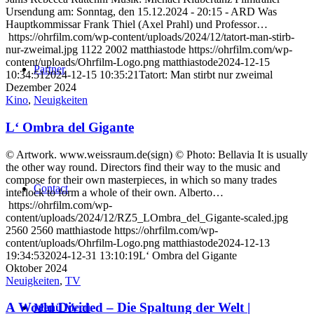
Ursendung am: Sonntag, den 15.12.2024 - 20:15 - ARD Was
Hauptkommissar Frank Thiel (Axel Prahl) und Professor…
https://ohrfilm.com/wp-content/uploads/2024/12/tatort-man-stirb-
nur-zweimal.jpg
1122
2002
matthiastode
https://ohrfilm.com/wp-
content/uploads/Ohrfilm-Logo.png
matthiastode
2024-12-15
Partner
10:34:51
2024-12-15 10:35:21
Tatort: Man stirbt nur zweimal
Dezember 2024
Kino
,
Neuigkeiten
L‘ Ombra del Gigante
© Artwork. www.weissraum.de(sign) © Photo: Bellavia It is usually
the other way round. Directors find their way to the music and
compose for their own masterpieces, in which so many trades
Contact
interlock to form a whole of their own. Alberto…
https://ohrfilm.com/wp-
content/uploads/2024/12/RZ5_LOmbra_del_Gigante-scaled.jpg
2560
2560
matthiastode
https://ohrfilm.com/wp-
content/uploads/Ohrfilm-Logo.png
matthiastode
2024-12-13
19:34:53
2024-12-31 13:10:19
L‘ Ombra del Gigante
Oktober 2024
Neuigkeiten
,
TV
A World Divided – Die Spaltung der Welt |
Menü
Menü