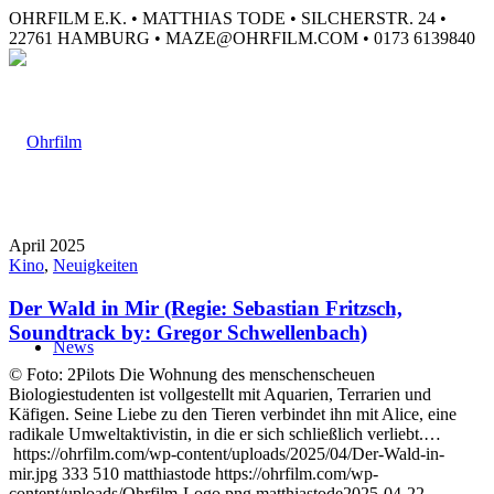
OHRFILM E.K. • MATTHIAS TODE • SILCHERSTR. 24 •
22761 HAMBURG • MAZE@OHRFILM.COM • 0173 6139840
April 2025
Kino
,
Neuigkeiten
Der Wald in Mir (Regie: Sebastian Fritzsch,
Soundtrack by: Gregor Schwellenbach)
News
© Foto: 2Pilots Die Wohnung des menschenscheuen
Biologiestudenten ist vollgestellt mit Aquarien, Terrarien und
Käfigen. Seine Liebe zu den Tieren verbindet ihn mit Alice, eine
radikale Umweltaktivistin, in die er sich schließlich verliebt.…
https://ohrfilm.com/wp-content/uploads/2025/04/Der-Wald-in-
mir.jpg
333
510
matthiastode
https://ohrfilm.com/wp-
content/uploads/Ohrfilm-Logo.png
matthiastode
2025-04-22