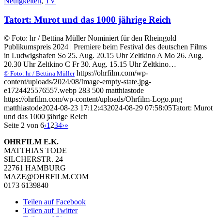
Neuigkeiten
,
TV
Tatort: Murot und das 1000 jährige Reich
© Foto: hr / Bettina Müller Nominiert für den Rheingold
Publikumspreis 2024 | Premiere beim Festival des deutschen Films
in Ludwigshafen So 25. Aug. 20.15 Uhr Zeltkino A Mo 26. Aug.
20.30 Uhr Zeltkino C Fr 30. Aug. 15.15 Uhr Zeltkino…
https://ohrfilm.com/wp-
© Foto: hr / Bettina Müller
content/uploads/2024/08/Image-empty-state.jpg-
e1724425576557.webp
283
500
matthiastode
https://ohrfilm.com/wp-content/uploads/Ohrfilm-Logo.png
matthiastode
2024-08-23 17:12:43
2024-08-29 07:58:05
Tatort: Murot
und das 1000 jährige Reich
Seite 2 von 6
‹
1
2
3
4
›
»
OHRFILM E.K.
MATTHIAS TODE
SILCHERSTR. 24
22761 HAMBURG
MAZE@OHRFILM.COM
0173 6139840
Teilen auf Facebook
Teilen auf Twitter