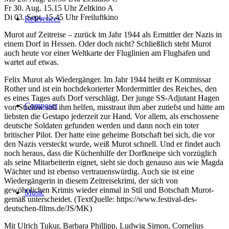
Fr 30. Aug. 15.15 Uhr Zeltkino A
Di 03. Sept. 15.45 Uhr Freiluftkino
References
Murot auf Zeitreise – zurück im Jahr 1944 als Ermittler der Nazis in
einem Dorf in Hessen. Oder doch nicht? Schließlich steht Murot
auch heute vor einer Weltkarte der Fluglinien am Flughafen und
wartet auf etwas.
Felix Murot als Wiedergänger. Im Jahr 1944 heißt er Kommissar
Rother und ist ein hochdekorierter Mordermittler des Reiches, den
es eines Tages aufs Dorf verschlägt. Der junge SS-Adjutant Hagen
Composer
von Strelow soll ihm helfen, misstraut ihm aber zutiefst und hätte am
liebsten die Gestapo jederzeit zur Hand. Vor allem, als erschossene
deutsche Soldaten gefunden werden und dann noch ein toter
britischer Pilot. Der hatte eine geheime Botschaft bei sich, die vor
den Nazis versteckt wurde, weiß Murot schnell. Und er findet auch
noch heraus, dass die Küchenhilfe der Dorfkneipe sich vorzüglich
als seine Mitarbeiterin eignet, sieht sie doch genauso aus wie Magda
Wächter und ist ebenso vertrauenswürdig. Auch sie ist eine
Wiedergängerin in diesem Zeitreisekrimi, der sich von
gewöhnlichen Krimis wieder einmal in Stil und Botschaft Murot-
Music
gemäß unterscheidet. (TextQuelle: https://www.festival-des-
deutschen-films.de/JS/MK)
Mit Ulrich Tukur, Barbara Phillipp, Ludwig Simon, Cornelius