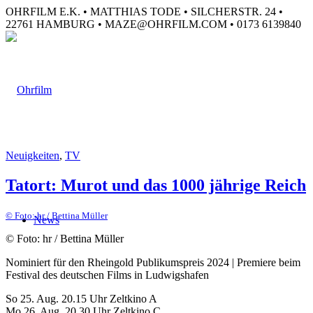
OHRFILM E.K. • MATTHIAS TODE • SILCHERSTR. 24 •
22761 HAMBURG • MAZE@OHRFILM.COM • 0173 6139840
Neuigkeiten
,
TV
Tatort: Murot und das 1000 jährige Reich
© Foto: hr / Bettina Müller
News
© Foto: hr / Bettina Müller
Nominiert für den Rheingold Publikumspreis 2024 | Premiere beim
Festival des deutschen Films in Ludwigshafen
So 25. Aug. 20.15 Uhr Zeltkino A
Mo 26. Aug. 20.30 Uhr Zeltkino C