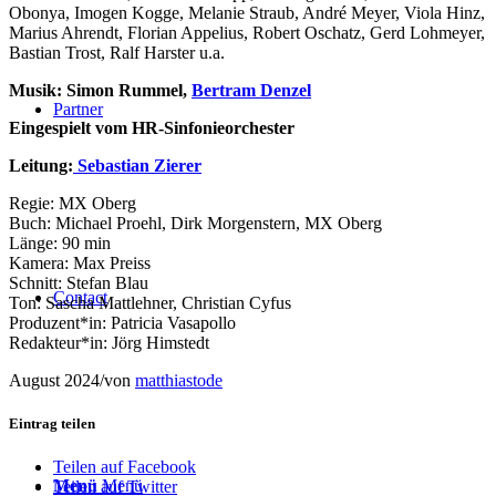
Obonya, Imogen Kogge, Melanie Straub, André Meyer, Viola Hinz,
Marius Ahrendt, Florian Appelius, Robert Oschatz, Gerd Lohmeyer,
Bastian Trost, Ralf Harster u.a.
Musik: Simon Rummel,
Bertram Denzel
Partner
Eingespielt vom HR-Sinfonieorchester
Leitung:
Sebastian Zierer
Regie: MX Oberg
Buch: Michael Proehl, Dirk Morgenstern, MX Oberg
Länge: 90 min
Kamera: Max Preiss
Schnitt: Stefan Blau
Contact
Ton: Sascha Mattlehner, Christian Cyfus
Produzent*in: Patricia Vasapollo
Redakteur*in: Jörg Himstedt
August 2024
/
von
matthiastode
Eintrag teilen
Teilen auf Facebook
Menü
Menü
Teilen auf Twitter