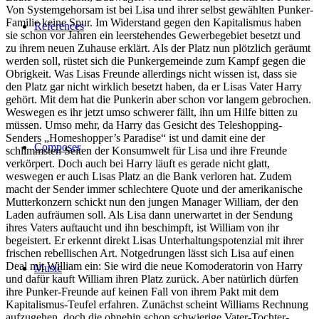
Von Systemgehorsam ist bei Lisa und ihrer selbst gewählten Punker-
Familie keine Spur. Im Widerstand gegen den Kapitalismus haben
References
sie schon vor Jahren ein leerstehendes Gewerbegebiet besetzt und
zu ihrem neuen Zuhause erklärt. Als der Platz nun plötzlich geräumt
werden soll, rüstet sich die Punkergemeinde zum Kampf gegen die
Obrigkeit. Was Lisas Freunde allerdings nicht wissen ist, dass sie
den Platz gar nicht wirklich besetzt haben, da er Lisas Vater Harry
gehört. Mit dem hat die Punkerin aber schon vor langem gebrochen.
Weswegen es ihr jetzt umso schwerer fällt, ihn um Hilfe bitten zu
müssen. Umso mehr, da Harry das Gesicht des Teleshopping-
Senders „Homeshopper’s Paradise“ ist und damit eine der
Composer
schlimmsten Seiten der Konsumwelt für Lisa und ihre Freunde
verkörpert. Doch auch bei Harry läuft es gerade nicht glatt,
weswegen er auch Lisas Platz an die Bank verloren hat. Zudem
macht der Sender immer schlechtere Quote und der amerikanische
Mutterkonzern schickt nun den jungen Manager William, der den
Laden aufräumen soll. Als Lisa dann unerwartet in der Sendung
ihres Vaters auftaucht und ihn beschimpft, ist William von ihr
begeistert. Er erkennt direkt Lisas Unterhaltungspotenzial mit ihrer
frischen rebellischen Art. Notgedrungen lässt sich Lisa auf einen
Deal mit William ein: Sie wird die neue Komoderatorin von Harry
Music
und dafür kauft William ihren Platz zurück. Aber natürlich dürfen
ihre Punker-Freunde auf keinen Fall von ihrem Pakt mit dem
Kapitalismus-Teufel erfahren. Zunächst scheint Williams Rechnung
aufzugehen, doch die ohnehin schon schwierige Vater-Tochter-