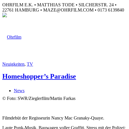
OHRFILM E.K. • MATTHIAS TODE • SILCHERSTR. 24 •
22761 HAMBURG • MAZE@OHRFILM.COM • 0173 6139840
Neuigkeiten
,
TV
Homeshopper’s Paradise
News
© Foto: SWR/Zieglerfilm/Martin Farkas
Filmdebüt der Regisseurin Nancy Mac Granaky-Quaye.
Laute Punk-Musik, Bauwagen voller Graffiti, Stress mit der Polizei: