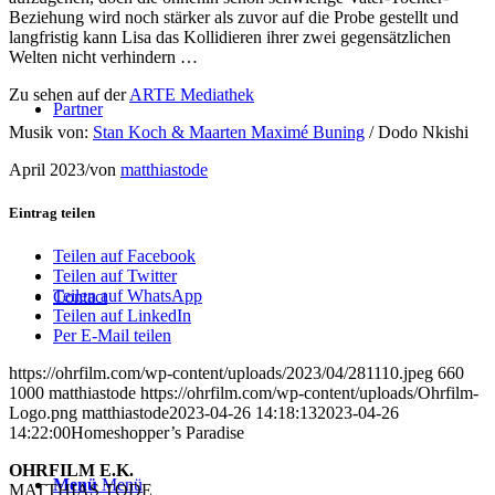
Beziehung wird noch stärker als zuvor auf die Probe gestellt und
langfristig kann Lisa das Kollidieren ihrer zwei gegensätzlichen
Welten nicht verhindern …
Zu sehen auf der
ARTE Mediathek
Partner
Musik von:
Stan Koch & Maarten Maximé Buning
/ Dodo Nkishi
April 2023
/
von
matthiastode
Eintrag teilen
Teilen auf Facebook
Teilen auf Twitter
Teilen auf WhatsApp
Contact
Teilen auf LinkedIn
Per E-Mail teilen
https://ohrfilm.com/wp-content/uploads/2023/04/281110.jpeg
660
1000
matthiastode
https://ohrfilm.com/wp-content/uploads/Ohrfilm-
Logo.png
matthiastode
2023-04-26 14:18:13
2023-04-26
14:22:00
Homeshopper’s Paradise
OHRFILM E.K.
Menü
Menü
MATTHIAS TODE