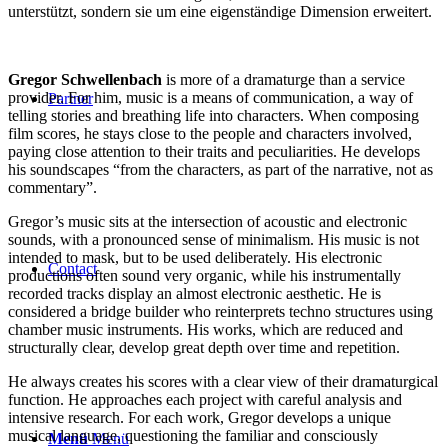
unterstützt, sondern sie um eine eigenständige Dimension erweitert.
Gregor Schwellenbach
is more of a dramaturge than a service
provider. For him, music is a means of communication, a way of
Partner
telling stories and breathing life into characters. When composing
film scores, he stays close to the people and characters involved,
paying close attention to their traits and peculiarities. He develops
his soundscapes “from the characters, as part of the narrative, not as
commentary”.
Gregor’s music sits at the intersection of acoustic and electronic
sounds, with a pronounced sense of minimalism. His music is not
intended to mask, but to be used deliberately. His electronic
Contact
productions often sound very organic, while his instrumentally
recorded tracks display an almost electronic aesthetic. He is
considered a bridge builder who reinterprets techno structures using
chamber music instruments. His works, which are reduced and
structurally clear, develop great depth over time and repetition.
He always creates his scores with a clear view of their dramaturgical
function. He approaches each project with careful analysis and
intensive research. For each work, Gregor develops a unique
musical language, questioning the familiar and consciously
Menü
Menü