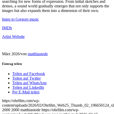
searching for new forms of expression. From initial sketches and
demos, a sound world gradually emerges that not only supports the
images but also expands them into a dimension of their own.
listen to Gregors music
IMDb
Artist Website
März 2026
/
von
matthiastode
Eintrag teilen
Teilen auf Facebook
Teilen auf Twitter
Teilen auf WhatsApp
Teilen auf LinkedIn
Per E-Mail teilen
https://ohrfilm.com/wp-
content/uploads/2026/02/Ohrfilm_Web25_Thumb_02_196650124_xl
2000
2000
matthiastode
https://ohrfilm.com/wp-