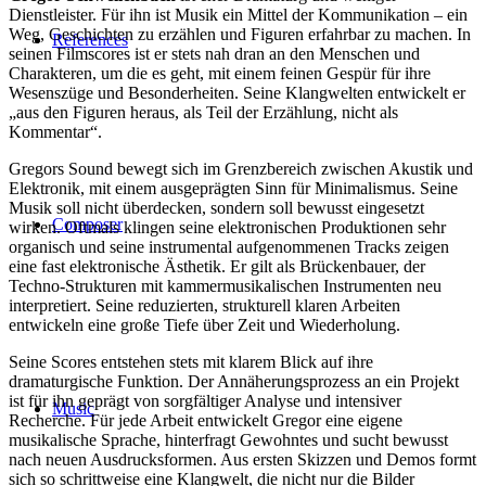
Dienstleister. Für ihn ist Musik ein Mittel der Kommunikation – ein
Weg, Geschichten zu erzählen und Figuren erfahrbar zu machen. In
References
seinen Filmscores ist er stets nah dran an den Menschen und
Charakteren, um die es geht, mit einem feinen Gespür für ihre
Wesenszüge und Besonderheiten. Seine Klangwelten entwickelt er
„aus den Figuren heraus, als Teil der Erzählung, nicht als
Kommentar“.
Gregors Sound bewegt sich im Grenzbereich zwischen Akustik und
Elektronik, mit einem ausgeprägten Sinn für Minimalismus. Seine
Musik soll nicht überdecken, sondern soll bewusst eingesetzt
Composer
wirken. Oftmals klingen seine elektronischen Produktionen sehr
organisch und seine instrumental aufgenommenen Tracks zeigen
eine fast elektronische Ästhetik. Er gilt als Brückenbauer, der
Techno-Strukturen mit kammermusikalischen Instrumenten neu
interpretiert. Seine reduzierten, strukturell klaren Arbeiten
entwickeln eine große Tiefe über Zeit und Wiederholung.
Seine Scores entstehen stets mit klarem Blick auf ihre
dramaturgische Funktion. Der Annäherungsprozess an ein Projekt
ist für ihn geprägt von sorgfältiger Analyse und intensiver
Music
Recherche. Für jede Arbeit entwickelt Gregor eine eigene
musikalische Sprache, hinterfragt Gewohntes und sucht bewusst
nach neuen Ausdrucksformen. Aus ersten Skizzen und Demos formt
sich so schrittweise eine Klangwelt, die nicht nur die Bilder