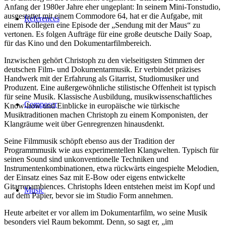
Anfang der 1980er Jahre eher ungeplant: In seinem Mini-Tonstudio,
ausgestattet mit einem Commodore 64, hat er die Aufgabe, mit
References
einem Kollegen eine Episode der „Sendung mit der Maus“ zu
vertonen. Es folgen Aufträge für eine große deutsche Daily Soap,
für das Kino und den Dokumentarfilmbereich.
Inzwischen gehört Christoph zu den vielseitigsten Stimmen der
deutschen Film- und Dokumentarmusik. Er verbindet präzises
Handwerk mit der Erfahrung als Gitarrist, Studiomusiker und
Produzent. Eine außergewöhnliche stilistische Offenheit ist typisch
für seine Musik. Klassische Ausbildung, musikwissenschaftliches
Composer
Know‑how und Einblicke in europäische wie türkische
Musiktraditionen machen Christoph zu einem Komponisten, der
Klangräume weit über Genregrenzen hinausdenkt.
Seine Filmmusik schöpft ebenso aus der Tradition der
Programmmusik wie aus experimentellen Klangwelten. Typisch für
seinen Sound sind unkonventionelle Techniken und
Instrumentenkombinationen, etwa rückwärts eingespielte Melodien,
der Einsatz eines Saz mit E‑Bow oder eigens entwickelte
Gitarrenambiences. Christophs Ideen entstehen meist im Kopf und
Music
auf dem Papier, bevor sie im Studio Form annehmen.
Heute arbeitet er vor allem im Dokumentarfilm, wo seine Musik
besonders viel Raum bekommt. Denn, so sagt er, „im