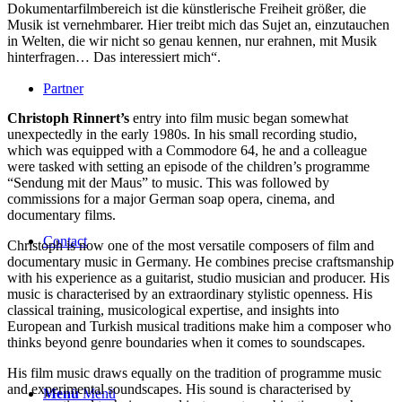
Dokumentarfilmbereich ist die künstlerische Freiheit größer, die
Musik ist vernehmbarer. Hier treibt mich das Sujet an, einzutauchen
in Welten, die wir nicht so genau kennen, nur erahnen, mit Musik
hinterfragen… Das interessiert mich“.
Partner
Christoph Rinnert’s
entry into film music began somewhat
unexpectedly in the early 1980s. In his small recording studio,
which was equipped with a Commodore 64, he and a colleague
were tasked with setting an episode of the children’s programme
“Sendung mit der Maus” to music. This was followed by
commissions for a major German soap opera, cinema, and
documentary films.
Contact
Christoph is now one of the most versatile composers of film and
documentary music in Germany. He combines precise craftsmanship
with his experience as a guitarist, studio musician and producer. His
music is characterised by an extraordinary stylistic openness. His
classical training, musicological expertise, and insights into
European and Turkish musical traditions make him a composer who
thinks beyond genre boundaries when it comes to soundscapes.
His film music draws equally on the tradition of programme music
and experimental soundscapes. His sound is characterised by
Menü
Menü