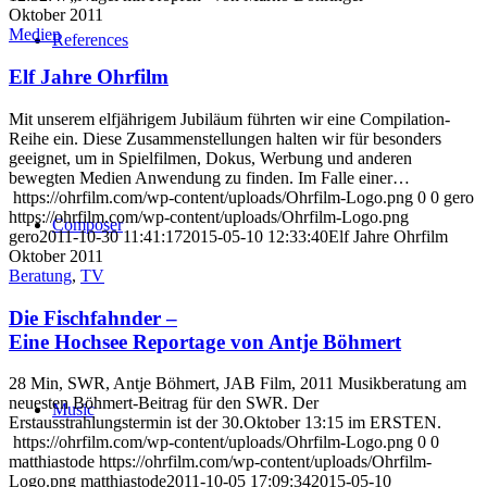
Oktober 2011
Medien
References
Elf Jahre Ohrfilm
Mit unserem elfjährigem Jubiläum führten wir eine Compilation-
Reihe ein. Diese Zusammenstellungen halten wir für besonders
geeignet, um in Spielfilmen, Dokus, Werbung und anderen
bewegten Medien Anwendung zu finden. Im Falle einer…
https://ohrfilm.com/wp-content/uploads/Ohrfilm-Logo.png
0
0
gero
https://ohrfilm.com/wp-content/uploads/Ohrfilm-Logo.png
Composer
gero
2011-10-30 11:41:17
2015-05-10 12:33:40
Elf Jahre Ohrfilm
Oktober 2011
Beratung
,
TV
Die Fischfahnder –
Eine Hochsee Reportage von Antje Böhmert
28 Min, SWR, Antje Böhmert, JAB Film, 2011 Musikberatung am
neuesten Böhmert-Beitrag für den SWR. Der
Music
Erstausstrahlungstermin ist der 30.Oktober 13:15 im ERSTEN.
https://ohrfilm.com/wp-content/uploads/Ohrfilm-Logo.png
0
0
matthiastode
https://ohrfilm.com/wp-content/uploads/Ohrfilm-
Logo.png
matthiastode
2011-10-05 17:09:34
2015-05-10