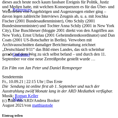
dieses auch heute noch kaum fassbare Ereignis für Politik, Justiz
und Medien hatte, mit welchen Konsequenzen es für das Über- und
References
Weiterleben von Angehörigen und Augenzeugen einher ging –
davon legen zahlreiche Interviews Zeugnis ab, u. a. mit Joschka
Fischer (2001 Bundesaußenminister), Otto Schily (2001
Bundesinnenminister) und Tochter Anna Schily (2001 in New York
City), Else Buschheuer (bloggte 2001 direkt von den Angriffen aus
New York), Ernst Uhrlau (2001 Geheimdienstkoordinator) und Dan
Coats (2001 US-Botschafter in Berlin). Verwoben mit
Archivausschnitten damaliger Berichterstattung zeichnet
„Deutschland 9/11“ das Bild eines Landes, das sich scheinbar
gerade auf dem Weg zu sich selbst befand – und durch den 11.
Composer
September vor eine neue Zerreißprobe gestellt wurde …
Ein Film von Jan Peter und Daniel Remsperger
Sendetermin
Fr., 10.09.21 | 22:15 Uhr | Das Erste
Die Sendung ist online first ab 1. September und nach der
Ausstrahlung zwölf Monate lang in der ARD Mediathek verfügbar.
Musik:
Roman Keller
Music
(c) Bild: rbb/ARD/Andrea Booker
August 2021
/
von
matthiastode
Eintrag teilen