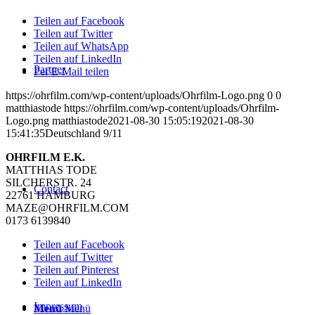
Teilen auf Facebook
Teilen auf Twitter
Teilen auf WhatsApp
Teilen auf LinkedIn
Partner
Per E-Mail teilen
https://ohrfilm.com/wp-content/uploads/Ohrfilm-Logo.png
0
0
matthiastode
https://ohrfilm.com/wp-content/uploads/Ohrfilm-
Logo.png
matthiastode
2021-08-30 15:05:19
2021-08-30
15:41:35
Deutschland 9/11
OHRFILM E.K.
MATTHIAS TODE
SILCHERSTR. 24
Contact
22761 HAMBURG
MAZE@OHRFILM.COM
0173 6139840
Teilen auf Facebook
Teilen auf Twitter
Teilen auf Pinterest
Teilen auf LinkedIn
Impressum
Menü
Menü