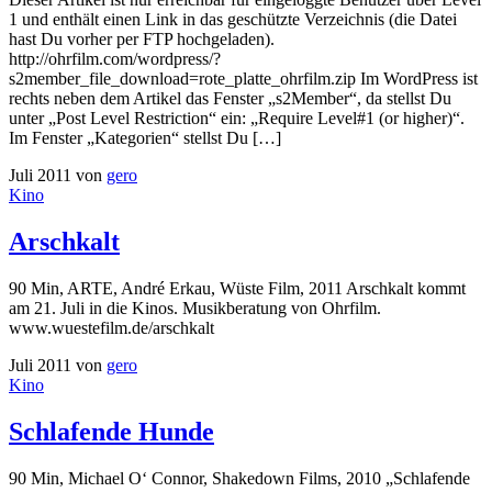
1 und enthält einen Link in das geschützte Verzeichnis (die Datei
hast Du vorher per FTP hochgeladen).
http://ohrfilm.com/wordpress/?
s2member_file_download=rote_platte_ohrfilm.zip Im WordPress ist
rechts neben dem Artikel das Fenster „s2Member“, da stellst Du
unter „Post Level Restriction“ ein: „Require Level#1 (or higher)“.
Im Fenster „Kategorien“ stellst Du […]
Juli 2011
von
gero
Kino
Arschkalt
90 Min, ARTE, André Erkau, Wüste Film, 2011 Arschkalt kommt
am 21. Juli in die Kinos. Musikberatung von Ohrfilm.
www.wuestefilm.de/arschkalt
Juli 2011
von
gero
Kino
Schlafende Hunde
90 Min, Michael O‘ Connor, Shakedown Films, 2010 „Schlafende