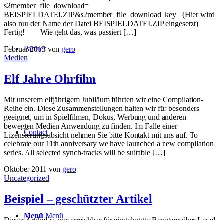
s2member_file_download=
BEISPIELDATEI.ZIP&s2member_file_download_key (Hier wird
also nur der Name der Datei BEISPIELDATEI.ZIP eingesetzt)
Fertig! – Wie geht das, was passiert […]
Partner
Februar 2013
von
gero
Medien
Elf Jahre Ohrfilm
Mit unserem elfjährigem Jubiläum führten wir eine Compilation-
Reihe ein. Diese Zusammenstellungen halten wir für besonders
geeignet, um in Spielfilmen, Dokus, Werbung und anderen
bewegten Medien Anwendung zu finden. Im Falle einer
Contact
Lizensierungsabsicht nehmen Sie bitte Kontakt mit uns auf. To
celebrate our 11th anniversary we have launched a new compilation
series. All selected synch-tracks will be suitable […]
Oktober 2011
von
gero
Uncategorized
Beispiel – geschützter Artikel
Menü
Menü
Dieser Artikel ist nur erreichbar für eingeloggte Benutzer über Level