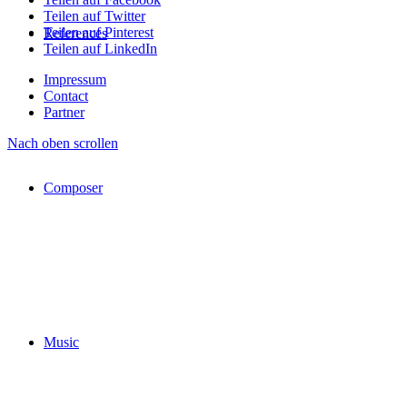
Teilen auf Twitter
Teilen auf Pinterest
References
Teilen auf LinkedIn
Impressum
Contact
Partner
Nach oben scrollen
Composer
Music