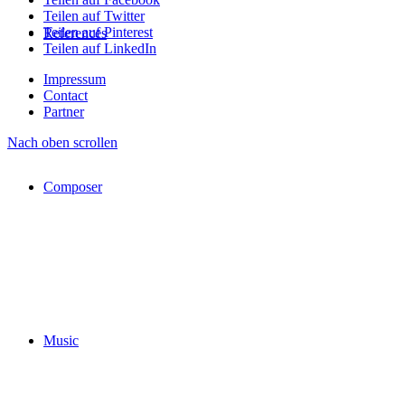
Teilen auf Twitter
Teilen auf Pinterest
References
Teilen auf LinkedIn
Impressum
Contact
Partner
Nach oben scrollen
Composer
Music