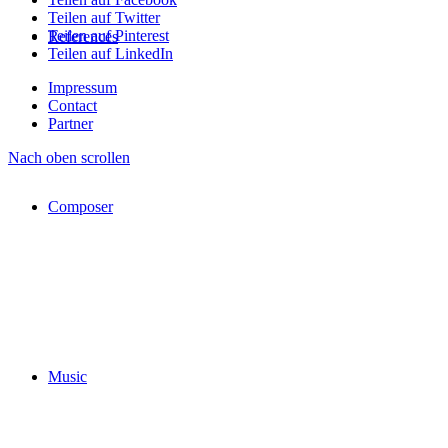
Teilen auf Twitter
Teilen auf Pinterest
References
Teilen auf LinkedIn
Impressum
Contact
Partner
Nach oben scrollen
Composer
Music