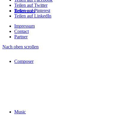
Teilen auf Twitter
Teilen auf Pinterest
References
Teilen auf LinkedIn
Impressum
Contact
Partner
Nach oben scrollen
Composer
Music