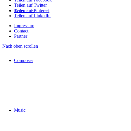
Teilen auf Twitter
Teilen auf Pinterest
References
Teilen auf LinkedIn
Impressum
Contact
Partner
Nach oben scrollen
Composer
Music