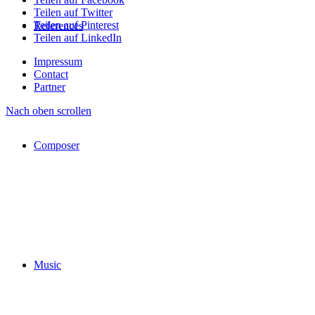
Teilen auf Twitter
Teilen auf Pinterest
References
Teilen auf LinkedIn
Impressum
Contact
Partner
Nach oben scrollen
Composer
Music