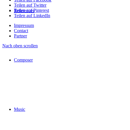
Teilen auf Twitter
Teilen auf Pinterest
References
Teilen auf LinkedIn
Impressum
Contact
Partner
Nach oben scrollen
Composer
Music